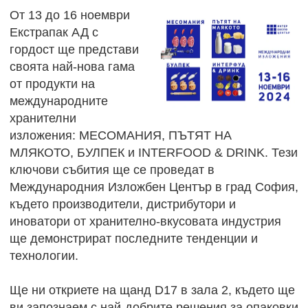
От 13 до 16 ноември
Екстрапак АД с
гордост ще представи
своята най-нова гама
от продукти на
международните
хранителни
изложения: МЕСОМАНИЯ, ПЪТЯТ НА
МЛЯКОТО, БУЛПЕК и INTERFOOD & DRINK. Тези
ключови събития ще се проведат в
Международния Изложбен Център в град София,
където производители, дистрибутори и
иноватори от хранително-вкусовата индустрия
ще демонстрират последните тенденции и
технологии.
Ще ни откриете на щанд D17 в зала 2, където ще
ви запознаем с най-добрите решения за опаковки