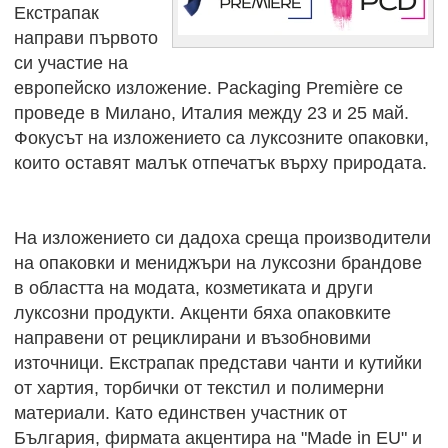
Екстрапак
направи първото
си участие на
европейско изложение. Packaging Première се
проведе в Милано, Италия между 23 и 25 май.
Фокусът на изложението са луксозните опаковки,
които оставят малък отпечатък върху природата.
На изложението си дадоха среща производители
на опаковки и мениджъри на луксозни брандове
в областта на модата, козметиката и други
луксозни продукти. Акценти бяха опаковките
направени от рециклирани и възобновими
източници. Екстрапак представи чанти и кутийки
от хартия, торбички от текстил и полимерни
материали. Като единствен участник от
България, фирмата акцентира на "Made in EU" и