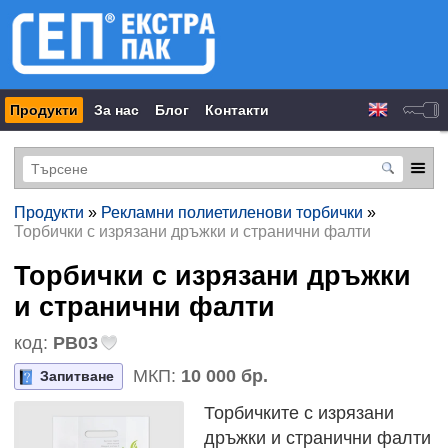
Продукти
За нас
Блог
Контакти
Продукти
»
Рекламни полиетиленови торбички
»
Торбички с изрязани дръжки и странични фалти
Торбички с изрязани дръжки
и странични фалти
код:
PB03
МКП:
10 000 бр.
Запитване
Торбичките с изрязани
дръжки и странични фалти