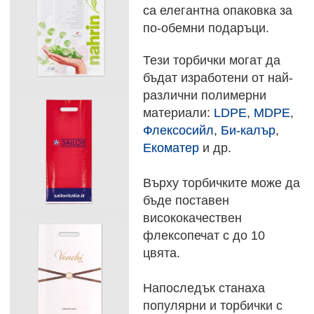
са елегантна опаковка за
по-обемни подаръци.
Тези торбички могат да
бъдат изработени от най-
различни полимерни
материали:
LDPE
,
MDPE
,
Флексосийл
,
Би-калър
,
Екоматер
и др.
Върху торбичките може да
бъде поставен
висококачествен
флексопечат с до 10
цвята.
Напоследък станаха
популярни и торбички с