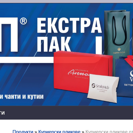
ти
Продукти
»
Куриерски пликове
»
Куриерски пликове о