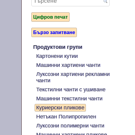
Цифров печат
Бързо запитване
Продуктови групи
Картонени кутии
Машинни хартиени чанти
Луксозни хартиени рекламни
чанти
Текстилни чанти с ушиване
Машинни текстилни чанти
Куриерски пликове
Нетъкан Полипропилен
Луксозни полимерни чанти
Машинни хартиени пликове