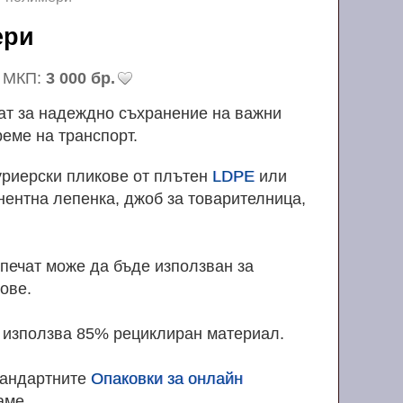
мери
МКП:
3 000 бр.
ват за надеждно съхранение на важни
реме на транспорт.
уриерски пликове от плътен
LDPE
или
ентна лепенка, джоб за товарителница,
печат може да бъде използван за
ове.
е използва 85% рециклиран материал.
тандартните
Опаковки за онлайн
аме.