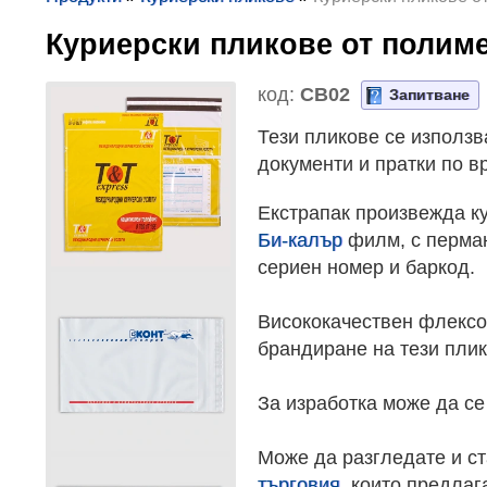
Куриерски пликове от поли
код:
CB02
Запитване
Тези пликове се използ
документи и пратки по в
Екстрапак произвежда к
Би-калър
филм, с перман
сериен номер и баркод.
Висококачествен флексо
брандиране на тези плик
За изработка може да с
Може да разгледате и с
търговия
, които предлаг