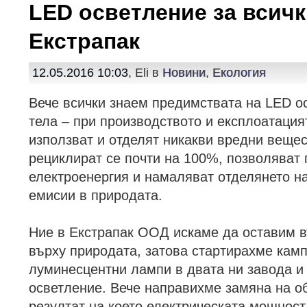
LED осветление за всич
Екстрапак
12.05.2016 10:03
, Eli в
Новини
,
Екология
Вече всички знаем предимствата на LED о
тела – при производството и експлоатация
използват и отделят никакви вредни вещес
рециклират се почти на 100%, позволяват 
електроенергия и намаляват отделянето н
емисии в природата.
Ние в Екстрапак ООД искаме да оставим 
върху природата, затова стартирахме кам
луминесцентни лампи в двата ни завода и
осветление. Вече направихме замяна на об
резултат на което електрическата мощност