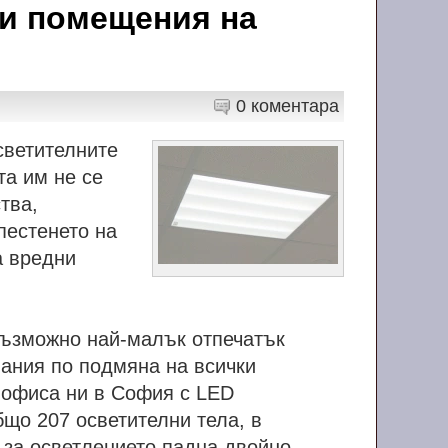
ки помещения на
0 коментара
светителните
та им не се
тва,
пестенето на
а вредни
възможно най-малък отпечатък
пания по подмяна на всички
 офисa ни в София с LED
що 207 осветителни тела, в
 за осветлението падна двойно.