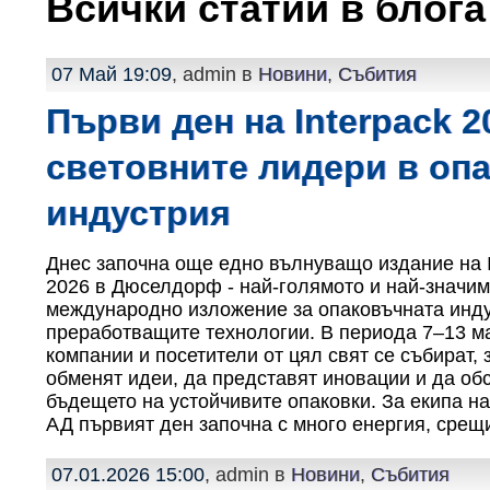
Всички статии в блога
07 Май 19:09
, admin в
Новини
,
Събития
Първи ден на Interpack 2
световните лидери в оп
индустрия
Днес започна още едно вълнуващо издание на I
2026 в Дюселдорф - най-голямото и най-значи
международно изложение за опаковъчната инду
преработващите технологии. В периода 7–13 м
компании и посетители от цял свят се събират, 
обменят идеи, да представят иновации и да об
бъдещето на устойчивите опаковки. За екипа н
АД първият ден започна с много енергия, срещ
07.01.2026 15:00
, admin в
Новини
,
Събития