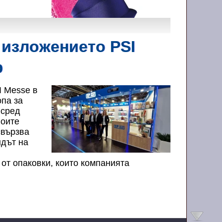
 изложението PSI
ф
I Messe в
па за
 сред
воите
свързва
ндът на
 от опаковки, които компанията