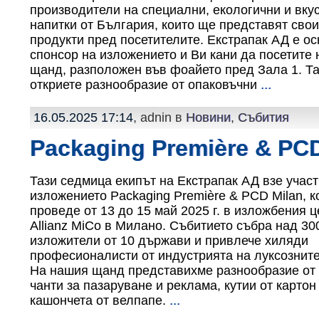
производители на специални, екологични и вку
напитки от България, които ще представят сво
продукти пред посетителите. Екстрапак АД е о
спонсор на изложението и Ви кани да посетите
щанд, разположен във фоайето пред Зала 1. Т
откриете разнообразие от опаковъчни
...
16.05.2025 17:14
, adnin в
Новини
,
Събития
Packaging Première & PCD
Тази седмица екипът на Екстрапак АД взе участ
изложението Packaging Première & PCD Milan, к
проведе от 13 до 15 май 2025 г. в изложбения 
Allianz MiCo в Милано. Събитието събра над 30
изложители от 10 държави и привлече хиляди
професионалисти от индустрията на луксозните
На нашия щанд представихме разнообразие от 
чанти за пазаруване и реклама, кутии от картон
кашончета от велпапе.
...