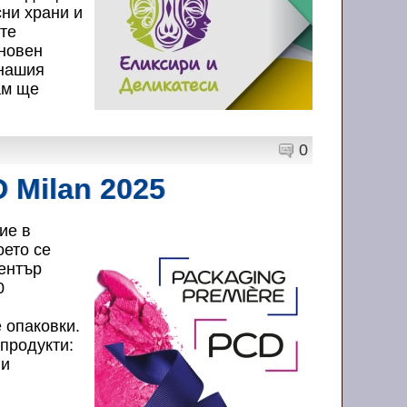
сни храни и
ите
сновен
 нашия
ам ще
0
 Milan 2025
ие в
оето се
център
0
 опаковки.
продукти:
 и