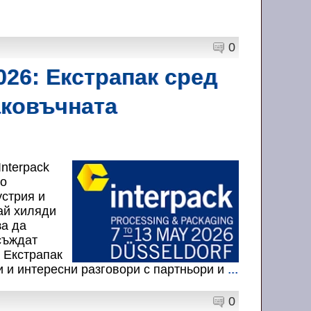
0
026: Екстрапак сред
аковъчната
nterpack
мо
стрия и
ай хиляди
за да
съждат
а Екстрапак
и и интересни разговори с партньори и
...
0