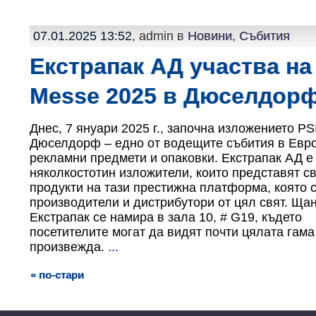
07.01.2025 13:52
, admin в
Новини
,
Събития
Екстрапак АД участва на
Messe 2025 в Дюселдор
Днес, 7 януари 2025 г., започна изложението PS
Дюселдорф – едно от водещите събития в Евро
рекламни предмети и опаковки. Екстрапак АД е
няколкостотин изложители, които представят с
продукти на тази престижна платформа, която 
производители и дистрибутори от цял свят. Ща
Екстрапак се намира в зала 10, # G19, където
посетителите могат да видят почти цялата гама
произвежда.
...
« по-стари