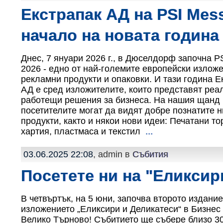
Екстрапак АД на PSI Mess
начало на новата година
Днес, 7 януари 2026 г., в Дюселдорф започна P
2026 - едно от най-големите европейски излож
рекламни продукти и опаковки. И тази година Е
АД е сред изложителите, които представят реа
работещи решения за бизнеса. На нашия щанд
посетителите могат да видят добре познатите н
продукти, както и някои нови идеи: Печатани то
хартия, пластмаса и текстил
...
03.06.2025 22:08
, admin в
Събития
Посетете ни на "Еликсир
В четвъртък, на 5 юни, започва второто издание
изложението „Еликсири и Деликатеси“ в Бизнес
Велико Търново! Събитието ще събере близо 3