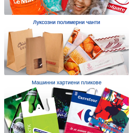
Луксозни полимерни чанти
Машинни хартиени пликове