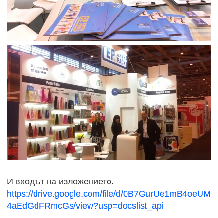
И входът на изложението.
https://drive.google.com/file/d/0B7GurUe1mB4oeUM
4aEdGdFRmcGs/view?usp=docslist_api