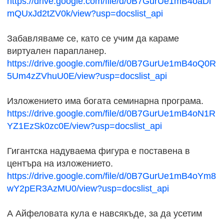
https://drive.google.com/file/d/0B7GurUe1mB4oaDl
mQUxJd2tZV0k/view?usp=docslist_api
Забавляваме се, като се учим да караме
виртуален парапланер.
https://drive.google.com/file/d/0B7GurUe1mB4oQ0R
5Um4zZVhuU0E/view?usp=docslist_api
Изложението има богата семинарна програма.
https://drive.google.com/file/d/0B7GurUe1mB4oN1R
YZ1EzSk0zc0E/view?usp=docslist_api
Гигантска надуваема фигура е поставена в
центъра на изложението.
https://drive.google.com/file/d/0B7GurUe1mB4oYm8
wY2pER3AzMU0/view?usp=docslist_api
А Айфеловата кула е навсякъде, за да усетим