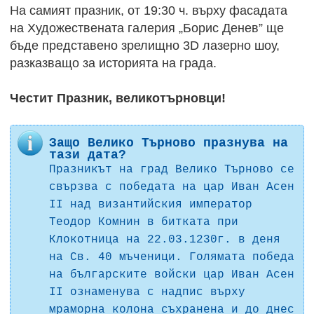
На самият празник, от 19:30 ч. върху фасадата
на Художествената галерия „Борис Денев” ще
бъде представено зрелищно 3D лазерно шоу,
разказващо за историята на града.
Честит Празник, великотърновци!
Защо Велико Търново празнува на
тази дата?
Празникът на град Велико Търново се
свързва с победата на цар Иван Асен
II над византийския император
Теодор Комнин в битката при
Клокотница на 22.03.1230г. в деня
на Св. 40 мъченици. Голямата победа
на българските войски цар Иван Асен
II ознаменува с надпис върху
мраморна колона съхранена и до днес