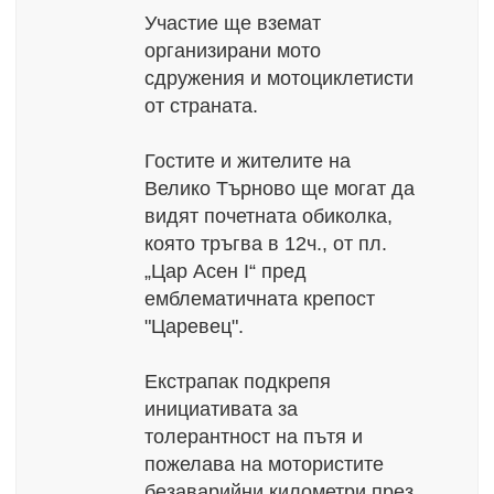
Участие ще вземат
организирани мото
сдружения и мотоциклетисти
от страната.
Гостите и жителите на
Велико Търново ще могат да
видят почетната обиколка,
която тръгва в 12ч., от пл.
„Цар Асен I“ пред
емблематичната крепост
"Царевец".
Екстрапак подкрепя
инициативата за
толерантност на пътя и
пожелава на мотористите
безаварийни километри през