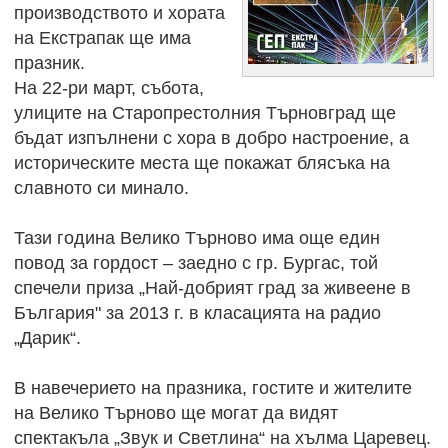
производството и хората
на Екстрапак ще има
празник.
На 22-ри март, събота,
улиците на Старопрестолния Търновград ще
бъдат изпълнени с хора в добро настроение, а
историческите места ще покажат блясъка на
славното си минало.
Тази година Велико Търново има още един
повод за гордост – заедно с гр. Бургас, той
спечели приза „Най-добрият град за живеене в
България" за 2013 г. в класацията на радио
„Дарик“.
В навечерието на празника, гостите и жителите
на Велико Търново ще могат да видят
спектакъла „Звук и Светлина“ на хълма Царевец.