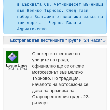
в църквата Св. Четиридесет мъченици
във Велико Търново. След тази
победа България отново има излаз на
три морета – Черно, Бяло и
Адриатическо.
Екстрапак във вестниците "Труд" и "24 Часа" »
С рокерско шествие по
улиците на града,
официално ще се открие
Цветан Цанев
19.03.14 17:44
мотосезонът във Велико
Търново. По традиция,
началото на мотосезона се
дава на празника на
Старопрестолния град - 22-
ри март.