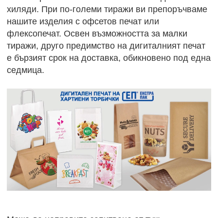
хиляди. При по-големи тиражи ви препоръчваме
нашите изделия с офсетов печат или
флексопечат. Освен възможността за малки
тиражи, друго предимство на дигиталният печат
е бързият срок на доставка, обикновено под една
седмица.