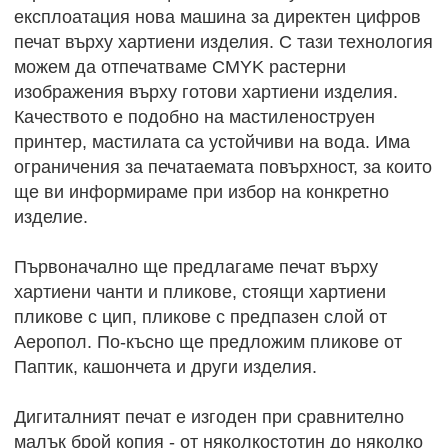
експлоатация нова машина за директен цифров
печат върху хартиени изделия. С тази технология
можем да отпечатваме CMYK растерни
изображения върху готови хартиени изделия.
Качеството е подобно на мастиленоструен
принтер, мастилата са устойчиви на вода. Има
ограничения за печатаемата повърхност, за които
ще ви информираме при избор на конкретно
изделие.
Първоначално ще предлагаме печат върху
хартиени чанти и пликове, стоящи хартиени
пликове с цип, пликове с предпазен слой от
Аеропол. По-късно ще предложим пликове от
Паптик, кашончета и други изделия.
Дигиталният печат е изгоден при сравнително
малък брой копия - от няколкостотин до няколко