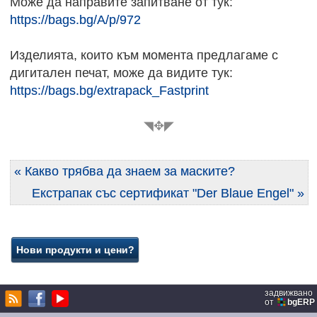
Може да направите запитване от тук:
https://bags.bg/A/p/972
Изделията, които към момента предлагаме с
дигитален печат, може да видите тук:
https://bags.bg/extrapack_Fastprint
◥✥◤
« Какво трябва да знаем за маските?
Екстрапак със сертификат "Der Blaue Engel" »
задвижвано
от
bgERP