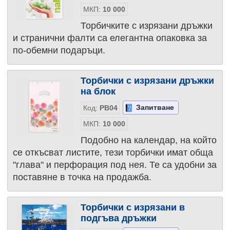
МКП:
10 000
Торбичките с изрязани дръжки
и странични фалти са елегантна опаковка за
по-обемни подаръци.
Торбички с изрязани дръжки
на блок
Запитване
Код:
PB04
МКП:
10 000
Подобно на календар, на който
се откъсват листите, тези торбички имат обща
"глава" и перфорация под нея. Те са удобни за
поставяне в точка на продажба.
Торбички с изрязани в
подгъва дръжки