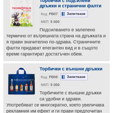
Торбички с подсилени
дръжки и странични фалти
Запитване
Код:
PB07
МКП:
5 000
Подсилването е залепено
термично от вътрешната страна на дръжката и
я прави значително по-здрава. Страничните
фалти придават елегантен вид и в същото
време гарантират достатъчен обем.
Торбички с външни дръжки
Запитване
Код:
PB08
МКП:
5 000
Торбичките с външни дръжки
са удобни и здрави.
Употребяват се многократно, което увеличава
рекламния им ефект и ги прави предпочитан