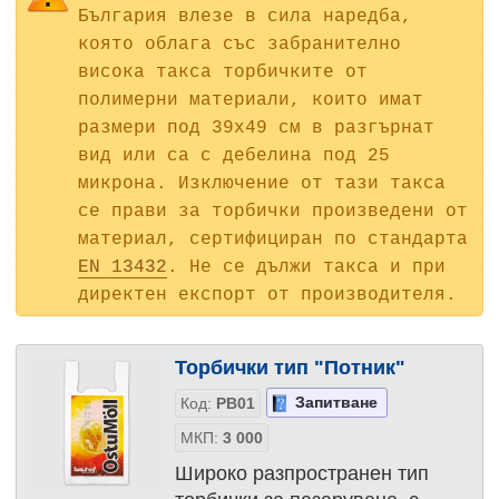
България влезе в сила наредба,
която облага със забранително
висока такса торбичките от
полимерни материали, които имат
размери под 39х49 см в разгърнат
вид или са с дебелина под 25
микрона. Изключение от тази такса
се прави за торбички произведени от
материал, сертифициран по стандарта
EN 13432
. Не се дължи такса и при
директен експорт от производителя.
Торбички тип "Потник"
Запитване
Код:
PB01
МКП:
3 000
Широко разпространен тип