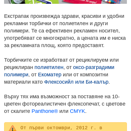
Екстрапак произвежда здрави, красиви и удобни
рекламни торбички от полиетилен и други
полимери. Те са ефективен рекламен носител,
употребяват се многократно, а цената им е ниска
за рекламната площ, която предоставят.
Торбичките се изработват от рециклируем или
рециклиран
полиетилен
, от
оксо-разградими
полимери
, от
Екоматер
или от композитни
материали като
Флексосийл или Би-калър
.
Върху тях има възможност за поставяне на 10-
цветен фотореалистичен флексопечат, с цветове
от скалите
Panthone®
или
CMYK
.
От първи октомври, 2012 г. в