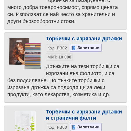
торбички за пазаруване, с
много добра товароносимост, спрямо цената
си. Използват се най-често за хранителни и
други бързооборотни стоки.
Торбички с изрязани дръжки
Запитване
Код:
PB02
МКП:
10 000
Дръжките на тези торбички са
изрязани във фолиото, и са
без подсилване. По-тънките торбички с
изрязана дръжка са подходящи за леки
продукти, като лекарства, козметика и др.
Торбички с изрязани дръжки
и странични фалти
Запитване
Код:
PB03