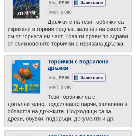
Запитване
Код:
PB05
МКП:
5 000
Дръжките на тези торбички са
изрязани в горния подгъв, залепен на около 7
см от горната им част. Това ги прави по-здрави
от обикновените торбички с изрязана дръжка.
Торбички с подсилени
дръжки
Запитване
Код:
PB06
МКП:
5 000
Тези торбички са с
допълнително, подсилващо парче, залепено в
областта на дръжките. Подходящи са за
дрехи, обувки, подаръци, документи и др.