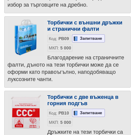
избор за търговците на дребно.
Торбички с външни дръжки
и странични фалти
Запитване
Код:
PB09
МКП:
5 000
Благодарение на страничните
фалти, дъното на тези торбички може да се
оформи като правоъгълно, наподобяващо
луксозните чанти.
Торбички с две въженца в
горния подгъв
Запитване
Код:
PB10
МКП:
5 000
Дръжките на тези торбички са