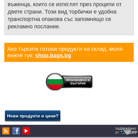
въженца, които се изтеглят през процепи от
двете страни. Този вид торбички е удобна
транспортна опакова със запомнящо се
рекламно послание.
Ако търсите готови продукти на склад, моля
вижте тук:
shop.bags.bg
задвижвано
от
bgERP