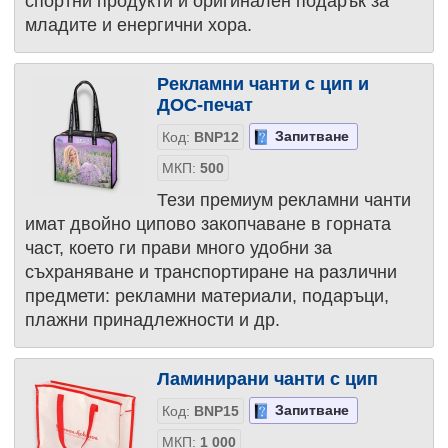
спортни продукти и оригинален подарък за
младите и енергични хора.
Рекламни чанти с цип и
ДОС-печат
Запитване
Код:
BNP12
МКП:
500
Тези премиум рекламни чанти
имат двойно ципово закопчаване в горната
част, което ги прави много удобни за
съхраняване и транспортиране на различни
предмети: рекламни материали, подаръци,
плажни принадлежности и др.
Ламинирани чанти с цип
Запитване
Код:
BNP15
МКП:
1 000