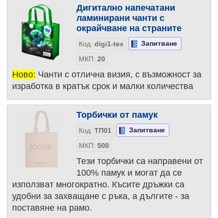
Дигитално напечатани
ламинирани чанти с
окрайчване на страните
Запитване
Код:
digi1-tex
МКП:
20
Ново:
Чанти с отлична визия, с възможност за
изработка в кратък срок и малки количества
Торбички от памук
Запитване
Код:
ТП01
МКП:
500
Тези торбички са направени от
100% памук и могат да се
използват многократно. Късите дръжки са
удобни за захващане с ръка, а дългите - за
поставяне на рамо.