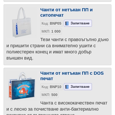
Чанти от нетъкан ПП и
ситопечат
Запитване
Код:
BNP05
МКП:
1 000
Тези чанти с правоъгълно дъно
и пришити страни са внимателно ушити с
полиестерен конец и имат много добър
външен вид.
Чанти от нетъкан ПП с DOS
печат
Запитване
Код:
BNP10
МКП:
500
Чанта с висококачествен печат
и с лесно за почистване анти-бактериално