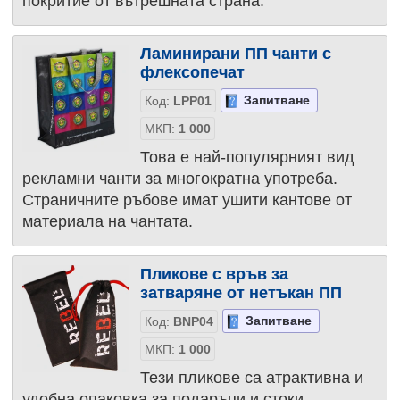
покритие от вътрешната страна.
Ламинирани ПП чанти с
флексопечат
Запитване
Код:
LPP01
МКП:
1 000
Това е най-популярният вид
рекламни чанти за многократна употреба.
Страничните ръбове имат ушити кантове от
материала на чантата.
Пликове с връв за
затваряне от нетъкан ПП
Запитване
Код:
BNP04
МКП:
1 000
Тези пликове са атрактивна и
удобна опаковка за подаръци и стоки.