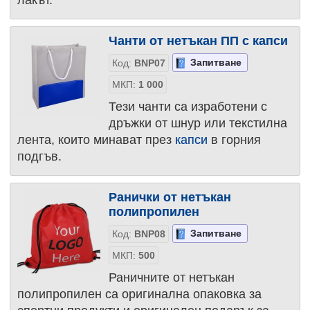
лакът.
Чанти от нетъкан ПП с капси
Запитване
Код:
BNP07
МКП:
1 000
Тези чанти са изработени с
дръжки от шнур или текстилна
лента, които минават през
капси
в горния
подгъв.
Ранички от нетъкан
полипропилен
Запитване
Код:
BNP08
МКП:
500
Раничните от нетъкан
полипропилен са оригинална опаковка за