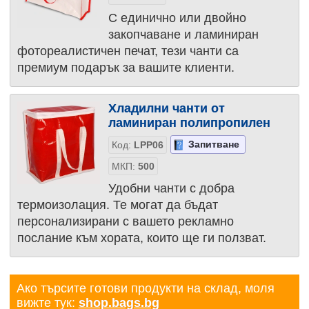
С единично или двойно
закопчаване и ламиниран
фотореалистичен печат, тези чанти са
премиум подарък за вашите клиенти.
Хладилни чанти от
ламиниран полипропилен
Запитване
Код:
LPP06
МКП:
500
Удобни чанти с добра
термоизолация. Те могат да бъдат
персонализирани с вашето рекламно
послание към хората, които ще ги ползват.
Ако търсите готови продукти на склад, моля
вижте тук:
shop.bags.bg