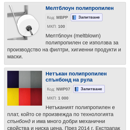
Мелтблоун полипропилен
Запитване
Код:
MBPP
МКП:
100
Мелтблоун (meltblown)
полипропилен се използва за
производство на филтри, хигиенни продукти и
маски.
Нетъкан полипропилен
спънбонд на рула
Запитване
Код:
NWP07
МКП:
1 000
Нетъканият полипропилен е
плат, който се произвежда по технологията
спънбонд
и има много добри механични
свойства и ниска цена. През 2014 г. Екстрапак