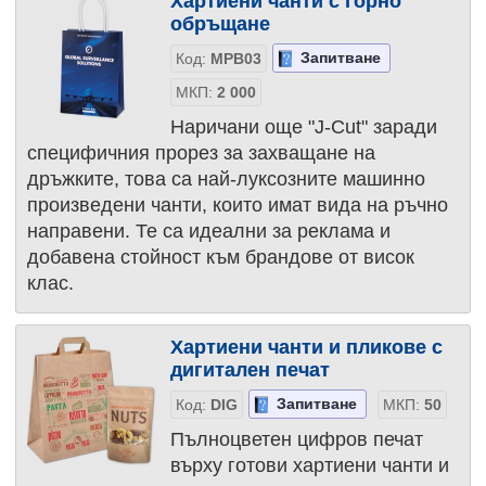
Хартиени чанти с горно
обръщане
Запитване
Код:
MPB03
МКП:
2 000
Наричани още "J-Cut" заради
специфичния прорез за захващане на
дръжките, това са най-луксозните машинно
произведени чанти, които имат вида на ръчно
направени. Те са идеални за реклама и
добавена стойност към брандове от висок
клас.
Хартиени чанти и пликове с
дигитален печат
Запитване
Код:
DIG
МКП:
50
Пълноцветен цифров печат
върху готови хартиени чанти и