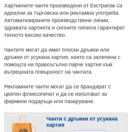
Хартиените чанти произведени от Екстрапак са
идеални за търговска или рекламна употреба.
Автоматизираните производствени линии,
здравата хартията и силните лепила гарантират
тяхното високо качество.
Чантите могат да имат плоски дръжки или
дръжки от усукана хартия, които са залепени с
помощта на правоъгълно парче хартия към
вътрешната повърхност на чантата.
Рекламните чанти могат да се брандират с
цветен флексопечат и да се използват за
фирмени подаръци или пазаруване.
Чанти с дръжки от усукана
хартия