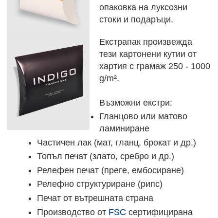
опаковка на луксозни
стоки и подаръци.
Екстрапак произвежда
тези картонени кутии от
хартия с грамаж 250 - 1000
g/m².
Възможни екстри:
Гланцово или матово
ламиниране
Частичен лак (мат, гланц, брокат и др.)
Топъл печат (злато, сребро и др.)
Релефен печат (преге, ембосиране)
Релефно структуриране (рипс)
Печат от вътрешната страна
Производство от
FSC
сертифицирана