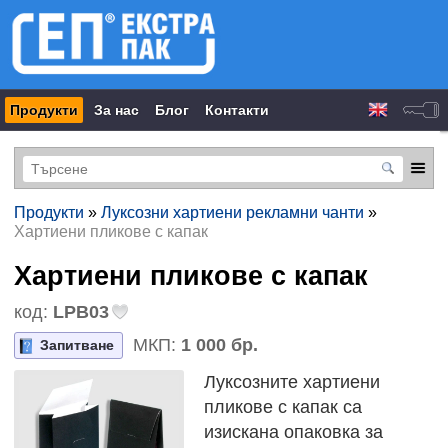
Продукти
За нас
Блог
Контакти
Продукти
»
Луксозни хартиени рекламни чанти
»
Хартиени пликове с капак
Хартиени пликове с капак
код:
LPB03
МКП:
1 000 бр.
Запитване
Луксозните хартиени
пликове с капак са
изискана опаковка за