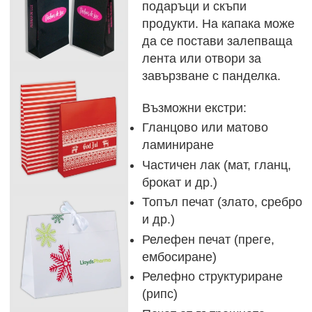
подаръци и скъпи
продукти. На капака може
да се постави залепваща
лента или отвори за
завързване с панделка.
Възможни екстри:
Гланцово или матово
ламиниране
Частичен лак (мат, гланц,
брокат и др.)
Топъл печат (злато, сребро
и др.)
Релефен печат (преге,
ембосиране)
Релефно структуриране
(рипс)