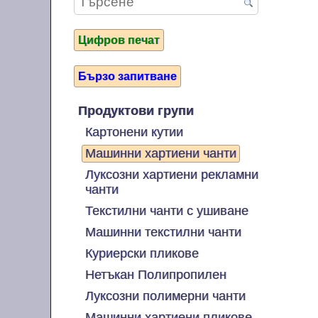
Цифров печат
Бързо запитване
Продуктови групи
Картонени кутии
Машинни хартиени чанти
Луксозни хартиени рекламни
чанти
Текстилни чанти с ушиване
Машинни текстилни чанти
Куриерски пликове
Нетъкан Полипропилен
Луксозни полимерни чанти
Машинни хартиени пликове