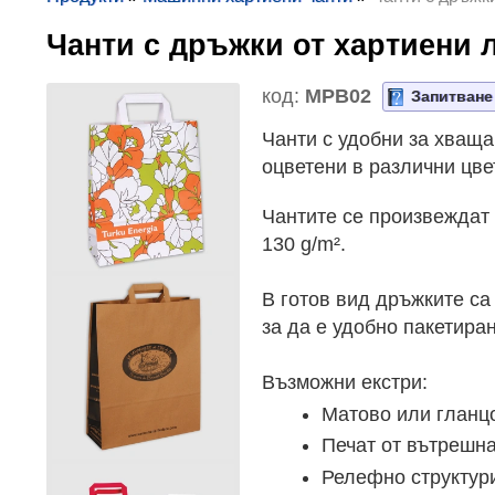
Чанти с дръжки от хартиени
код:
MPB02
Запитване
Чанти с удобни за хваща
оцветени в различни цве
Чантите се произвеждат
130 g/m².
В готов вид дръжките са
за да е удобно пакетира
Възможни екстри:
Матово или гланц
Печат от вътрешна
Релефно структури