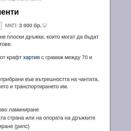
 ленти
МКП:
3 000 бр.
не плоски дръжки, които могат да бъдат
тове.
 от крафт
хартия
с грамаж между 70 и
 прибрани във вътрешността на чантата,
нето и транспортирането им.
ово ламиниране
та страна или на опората на дръжките
ране (рипс)