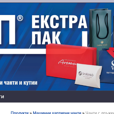
ти
Продукти
»
Машинни хартиени чанти
»
Чанти с дръжк