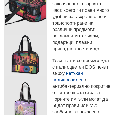
закопчаване в горната
част, което ги прави много
удобни за съхраняване и
транспортиране на
различни предмети:
рекламни материали,
подаръци, плажни
принадлежности и др.
Тези чанти се произвеждат
с пълноцветен DOS печат
върху
нетъкан
полипропилен
с
антибактериално покритие
от вътрешната страна.
Горните им ъгли могат да
бъдат прави или със
заобляне за по-лесно