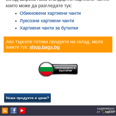
които може да разгледате тук:
Обикновени хартиени чанти
Луксозни хартиени чанти
Хартиени чанти за бутилки
Ако търсите готови продукти на склад, моля
вижте тук:
shop.bags.bg
задвижвано
от
bgERP