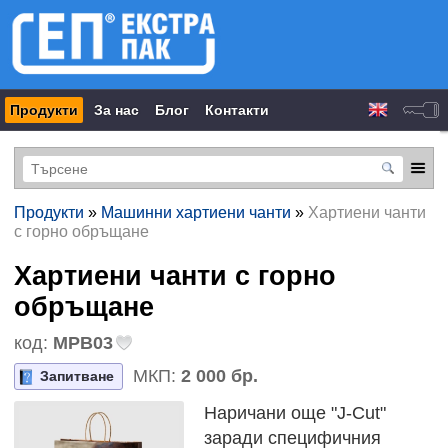
Продукти
За нас
Блог
Контакти
Продукти
»
Машинни хартиени чанти
»
Хартиени чанти
с горно обръщане
Хартиени чанти с горно
обръщане
код:
MPB03
МКП:
2 000 бр.
Запитване
Наричани още "J-Cut"
заради специфичния