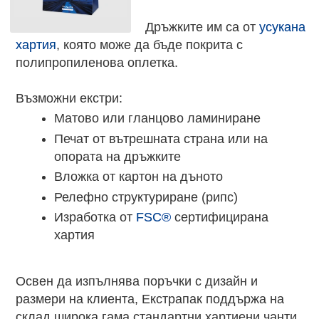
Дръжките им са от
усукана
хартия
, която може да бъде покрита с
полипропиленова оплетка.
Възможни екстри:
Матово или гланцово ламиниране
Печат от вътрешната страна или на
опората на дръжките
Вложка от картон на дъното
Релефно структуриране (рипс)
Изработка от
FSC®
сертифицирана
хартия
Освен да изпълнява поръчки с дизайн и
размери на клиента, Екстрапак поддържа на
склад широка гама стандартни хартиени чанти,