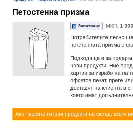
Петостенна призма
МКП:
1 000
Запитване
Потребителите лесно ще 
петстенната призма е фо
Подходяща е за подаръц
нови продукти. Ние пре
хартии за изработка на 
офсетов печат, преге ил
доставят на клиента в сг
което имат допълнителна
Ако търсите готови продукти на склад, моля в