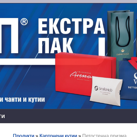
ти
Продукти
»
Картонени кутии
»
Петостенна призма