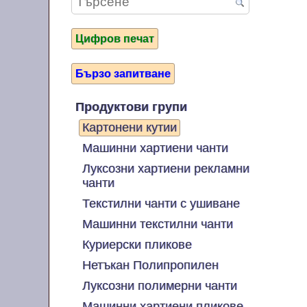
Цифров печат
Бързо запитване
Продуктови групи
Картонени кутии
Машинни хартиени чанти
Луксозни хартиени рекламни
чанти
Текстилни чанти с ушиване
Машинни текстилни чанти
Куриерски пликове
Нетъкан Полипропилен
Луксозни полимерни чанти
Машинни хартиени пликове