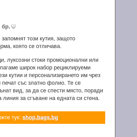
 бр.
запомнят този кутия, защото
рма, която се отличава.
и, луксозни стоки промоционални или
длагаме широк набор рециклируеми
тези кутии и персонализирането им чрез
и печат със златно фолио. Те се
ънат вид, за да се спести място, поради
 линия за сгъване на едната си стена.
ижте тук:
shop.bags.bg