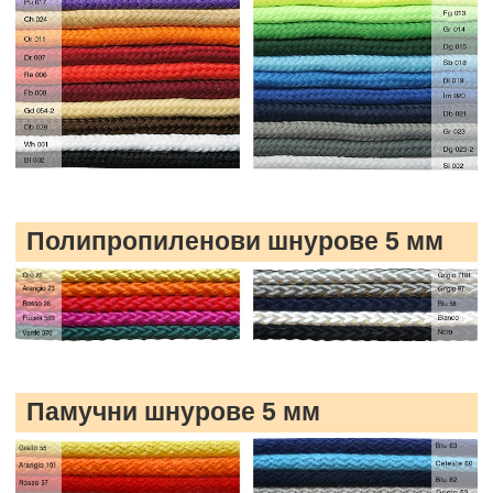
Полипропиленови шнурове 5 мм
Памучни шнурове 5 мм