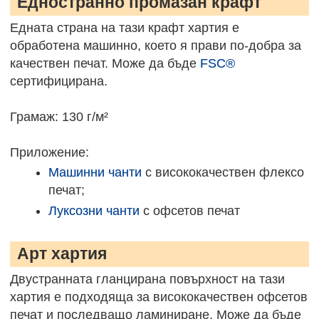
Едностранно промазан крафт
Едната страна на тази крафт хартия е
обработена машинно, което я прави по-добра за
качествен печат. Може да бъде
FSC®
сертифицирана.
Грамаж: 130 г/м²
Приложение:
Машинни чанти
с висококачествен флексо
печат;
Луксозни чанти
с офсетов печат
Арт хартия
Двустранната гланцирана повърхност на тази
хартия е подходяща за висококачествен офсетов
печат и последващо ламиниране. Може да бъде