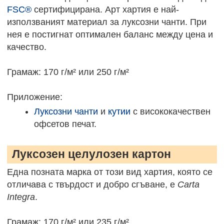
FSC®
сертифицирана. Арт хартия е най-
използваният материал за луксозни чанти. При
нея е постигнат оптимален баланс между цена и
качество.
Грамаж: 170 г/м² или 250 г/м²
Приложение:
Луксозни чанти
и
кутии
с висококачествен
офсетов печат.
Луксозен целулозен картон
Една позната марка от този вид хартия, която се
отличава с твърдост и добро сгъване, е
Carta
Integra
.
Грамаж: 170 г/м² или 235 г/м²