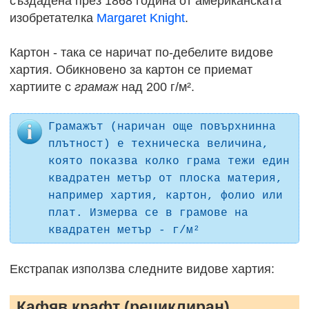
създадена през 1868 година от американската
изобретателка
Margaret Knight
.
Картон - така се наричат по-дебелите видове
хартия. Обикновено за картон се приемат
хартиите с
грамаж
над 200 г/м².
Грамажът (наричан още повърхнинна
плътност) е техническа величина,
която показва колко грама тежи един
квадратен метър от плоска материя,
например хартия, картон, фолио или
плат. Измерва се в грамове на
квадратен метър - г/м²
Екстрапак използва следните видове хартия:
Кафяв крафт (рециклиран)