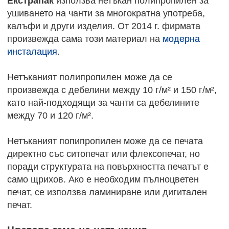
Екстрапак
използва нетъкан полипропилен за
ушиването на чанти за многократна употреба,
калъфи и други изделия. От 2014 г. фирмата
произвежда сама този материал на
модерна
инсталация
.
Нетъканият полипропилен може да се
произвежда с дебелини между 10 г/м² и 150 г/м²,
като най-подходящи за чанти са дебелините
между 70 и 120 г/м².
Нетъканият попипропилен може да се печата
директно със ситопечат или флексопечат, но
поради структурата на повърхността печатът е
само щрихов. Ако е необходим пълноцветен
печат, се използва ламиниране или дигитален
печат.