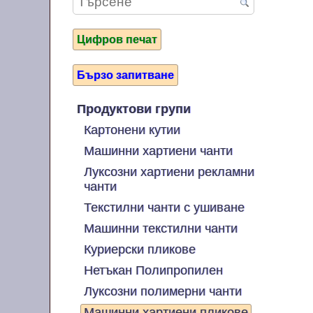
Цифров печат
Бързо запитване
Продуктови групи
Картонени кутии
Машинни хартиени чанти
Луксозни хартиени рекламни
чанти
Текстилни чанти с ушиване
Машинни текстилни чанти
Куриерски пликове
Нетъкан Полипропилен
Луксозни полимерни чанти
Машинни хартиени пликове