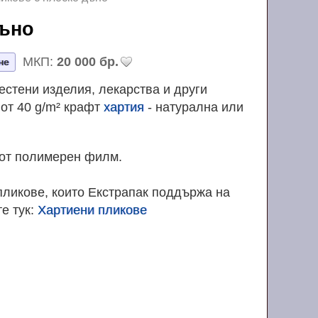
 дъно
МКП:
20 000 бр.
не
стени изделия, лекарства и други
 от 40 g/m² крафт
хартия
- натурална или
 от полимерен филм.
пликове, които Екстрапак поддържа на
е тук:
Хартиени пликове