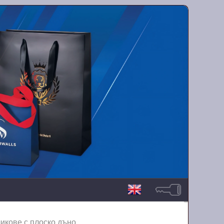
икове с плоско дъно