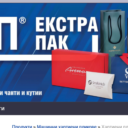
ти
Продукти
»
Машинни хартиени пликове
»
Хартиени пл