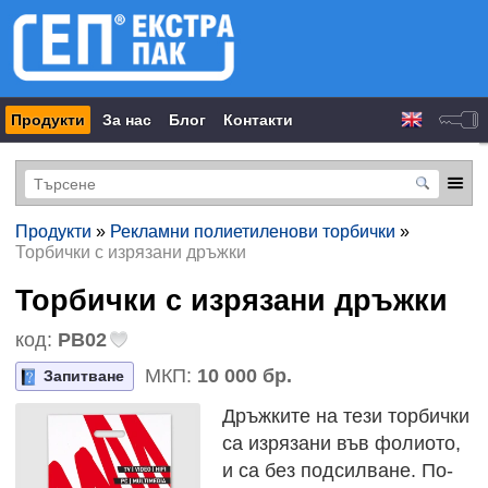
Продукти
За нас
Блог
Контакти
Продукти
»
Рекламни полиетиленови торбички
»
Торбички с изрязани дръжки
Торбички с изрязани дръжки
код:
PB02
МКП:
10 000 бр.
Запитване
Дръжките на тези торбички
са изрязани във фолиото,
и са без подсилване. По-