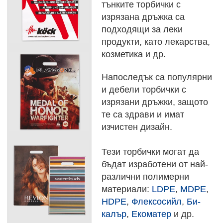
тънките торбички с
изрязана дръжка са
подходящи за леки
продукти, като лекарства,
козметика и др.
Напоследък са популярни
и дебели торбички с
изрязани дръжки, защото
те са здрави и имат
изчистен дизайн.
Тези торбички могат да
бъдат изработени от най-
различни полимерни
материали:
LDPE
,
MDPE
,
HDPE
,
Флексосийл
,
Би-
калър
,
Екоматер
и др.