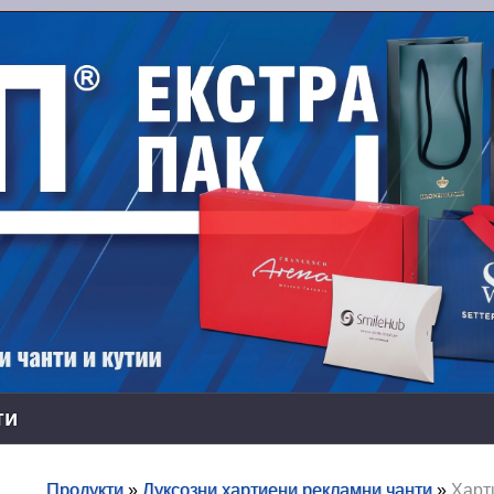
ти
Продукти
»
Луксозни хартиени рекламни чанти
»
Харт