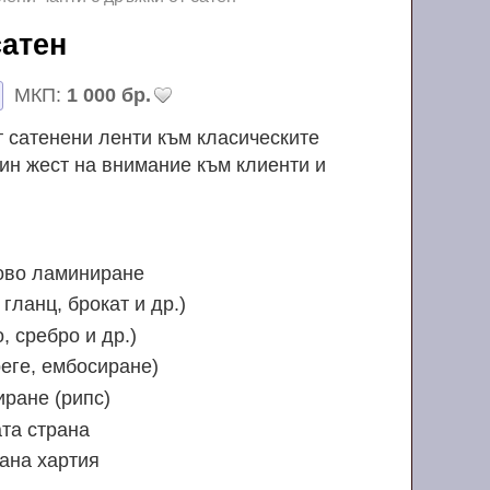
 сатен
МКП:
1 000 бр.
 сатенени ленти към класическите
ин жест на внимание към клиенти и
ово ламиниране
 гланц, брокат и др.)
, сребро и др.)
еге, ембосиране)
ране (рипс)
та страна
ана хартия