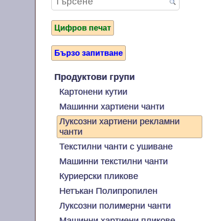
Цифров печат
Бързо запитване
Продуктови групи
Картонени кутии
Машинни хартиени чанти
Луксозни хартиени рекламни
чанти
Текстилни чанти с ушиване
Машинни текстилни чанти
Куриерски пликове
Нетъкан Полипропилен
Луксозни полимерни чанти
Машинни хартиени пликове