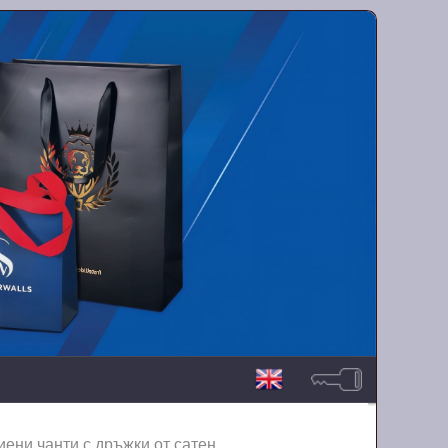
иени чанти с дръжки от сатен