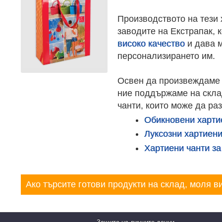
Производството на тези 
заводите на Екстрапак, к
високо качество
и дава м
персонализирането им.
Освен да произвеждаме ч
ние поддържаме на скла
чанти, които може да раз
Обикновени харти
Луксозни хартиени
Хартиени чанти за
Ако търсите готови продукти на склад, моля в