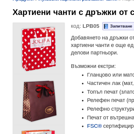
Хартиени чанти с дръжки от
код:
LPB05
Запитване
Добавянето на дръжки от
хартиени чанти е още ед
делови партньори.
Възможни екстри:
Гланцово или мат
Частичен лак (мат,
Топъл печат (злато
Релефен печат (пр
Релефно структури
Печат от вътрешна
FSC®
сертифицир