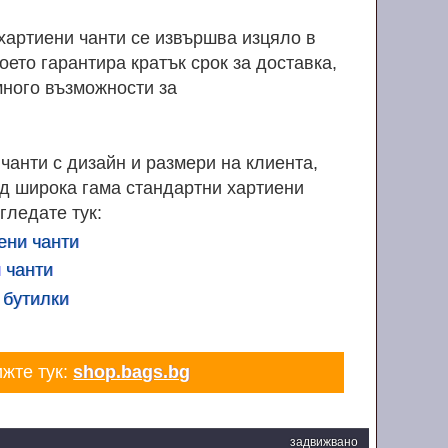
хартиени чанти се извършва изцяло в
оето гарантира кратък срок за доставка,
ного възможности за
анти с дизайн и размери на клиента,
д широка гама стандартни хартиени
гледате тук:
ени чанти
 чанти
 бутилки
ижте тук:
shop.bags.bg
задвижвано