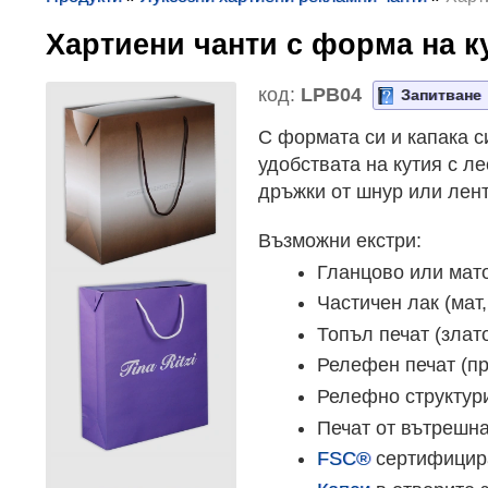
Хартиени чанти с форма на 
код:
LPB04
Запитване
С формата си и капака си
удобствата на кутия с л
дръжки от шнур или лент
Възможни екстри:
Гланцово или мат
Частичен лак (мат,
Топъл печат (злато
Релефен печат (пр
Релефно структури
Печат от вътрешна
FSC®
сертифицир