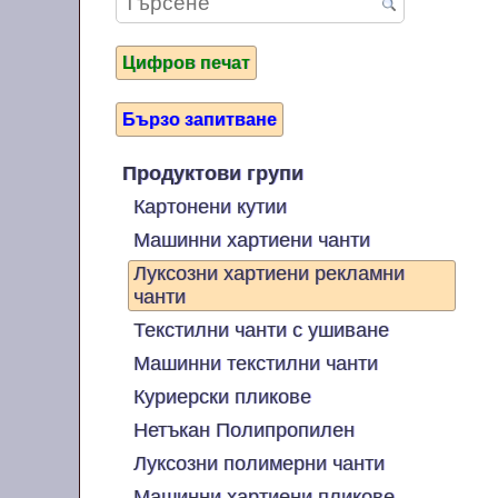
Цифров печат
Бързо запитване
Продуктови групи
Картонени кутии
Машинни хартиени чанти
Луксозни хартиени рекламни
чанти
Текстилни чанти с ушиване
Машинни текстилни чанти
Куриерски пликове
Нетъкан Полипропилен
Луксозни полимерни чанти
Машинни хартиени пликове