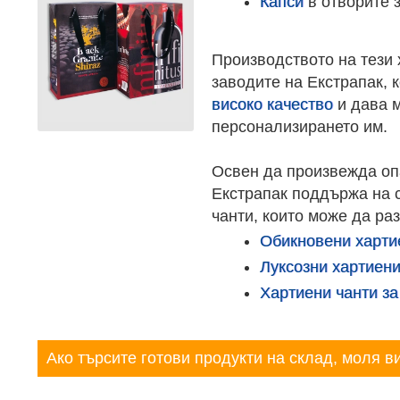
Капси
в отворите 
Производството на тези 
заводите на Екстрапак, к
високо качество
и дава м
персонализирането им.
Освен да произвежда опа
Екстрапак поддържа на 
чанти, които може да раз
Обикновени харти
Луксозни хартиени
Хартиени чанти за
Ако търсите готови продукти на склад, моля в