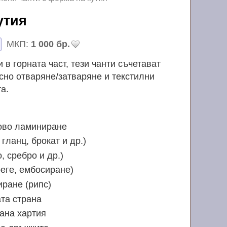
кутия
МКП:
1 000 бр.
 в горната част, тези чанти съчетават
есно отваряне/затваряне и текстилни
а.
ово ламиниране
 гланц, брокат и др.)
, сребро и др.)
еге, ембосиране)
ране (рипс)
та страна
ана хартия