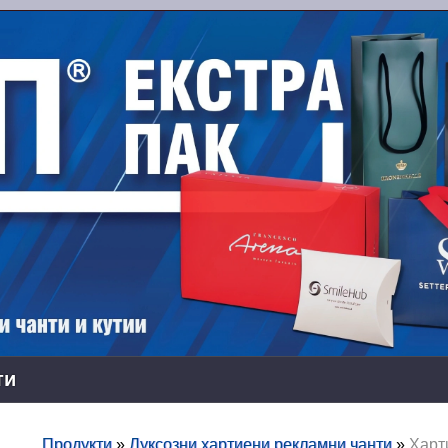
ти
Продукти
»
Луксозни хартиени рекламни чанти
»
Харт