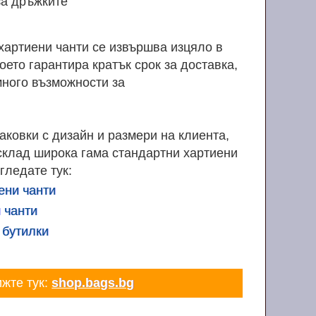
за дръжките
хартиени чанти се извършва изцяло в
оето гарантира кратък срок за доставка,
ного възможности за
ковки с дизайн и размери на клиента,
склад широка гама стандартни хартиени
гледате тук:
ени чанти
 чанти
 бутилки
ижте тук:
shop.bags.bg