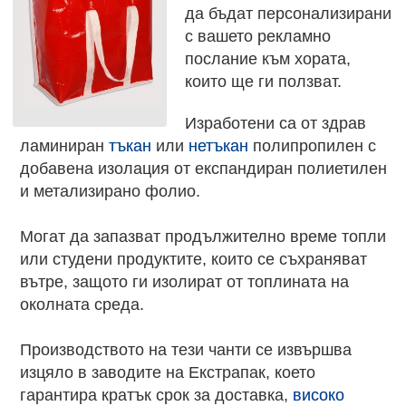
да бъдат персонализирани
с вашето рекламно
послание към хората,
които ще ги ползват.
Изработени са от здрав
ламиниран
тъкан
или
нетъкан
полипропилен с
добавена изолация от експандиран полиетилен
и метализирано фолио.
Могат да запазват продължително време топли
или студени продуктите, които се съхраняват
вътре, защото ги изолират от топлината на
околната среда.
Производството на тези чанти се извършва
изцяло в заводите на Екстрапак, което
гарантира кратък срок за доставка,
високо