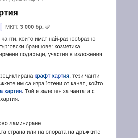
хартия
МКП:
3 000 бр.
 чанти, които имат най-разнообразно
ърговски браншове: козметика,
фирмени подаръци, участия в изложения
 рециклирана
крафт хартия
, тези чанти
ъжките им са изработени от канап, който
а хартия
. Той е залепен за чантата с
хартия.
ово ламиниране
та страна или на опората на дръжките