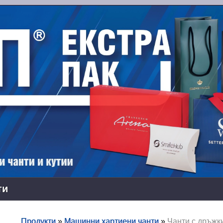
ти
Продукти
»
Машинни хартиени чанти
»
Чанти с дръжки