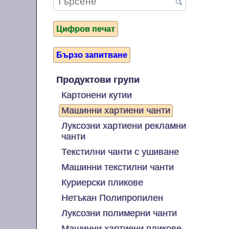
Цифров печат
Бързо запитване
Продуктови групи
Картонени кутии
Машинни хартиени чанти
Луксозни хартиени рекламни
чанти
Текстилни чанти с ушиване
Машинни текстилни чанти
Куриерски пликове
Нетъкан Полипропилен
Луксозни полимерни чанти
Машинни хартиени пликове