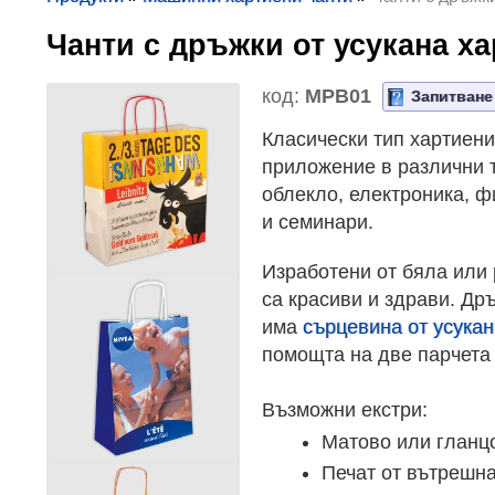
Чанти с дръжки от усукана 
код:
MPB01
Запитване
Класически тип хартиени
приложение в различни т
облекло, електроника, 
и семинари.
Изработени от бяла или
са красиви и здрави. Др
има
сърцевина от усукан
помощта на две парчета 
Възможни екстри:
Матово или гланц
Печат от вътрешна