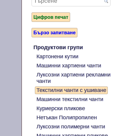
Цифров печат
Бързо запитване
Продуктови групи
Картонени кутии
Машинни хартиени чанти
Луксозни хартиени рекламни
чанти
Текстилни чанти с ушиване
Машинни текстилни чанти
Куриерски пликове
Нетъкан Полипропилен
Луксозни полимерни чанти
Машинни хартиени пликове