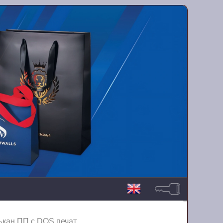
ъкан ПП с DOS печат