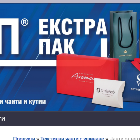
ти
Продукти
»
Текстилни чанти с ушиване
»
Чанти от нет