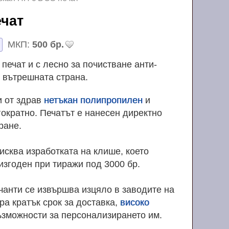
печат
МКП:
500 бр.
печат и с лесно за почистване анти-
 вътрешната страна.
и от здрав
нетъкан полипропилен
и
гократно. Печатът е нанесен директно
ране.
исква изработката на клише, което
изгоден при тиражи под 3000 бр.
чанти се извършва изцяло в заводите на
ра кратък срок за доставка,
високо
ъзможности за персонализирането им.