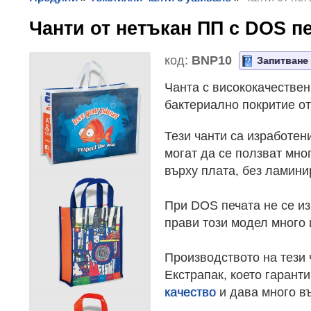
Чанти от нетъкан ПП с DOS 
код:
BNP10
Запитване
Чанта с висококачествен 
бактериално покритие от
Тези чанти са изработен
могат да се ползват мно
върху плата, без ламини
При DOS печата не се из
прави този модел много 
Производството на тези 
Екстрапак, което гаранти
качество
и дава много в