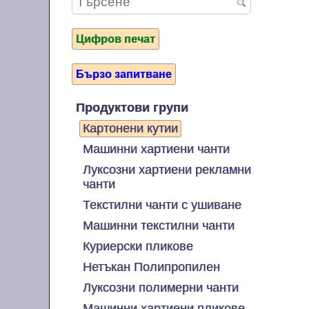
Цифров печат
Бързо запитване
Продуктови групи
Картонени кутии
Машинни хартиени чанти
Луксозни хартиени рекламни
чанти
Текстилни чанти с ушиване
Машинни текстилни чанти
Куриерски пликове
Нетъкан Полипропилен
Луксозни полимерни чанти
Машинни хартиени пликове