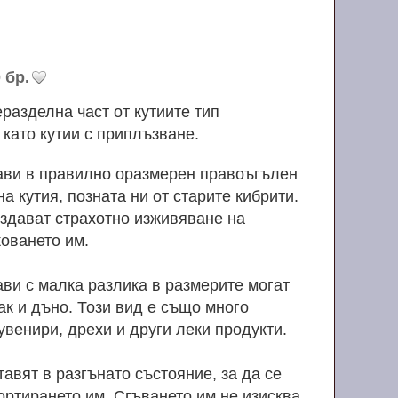
 бр.
разделна част от кутиите тип
 като кутии с приплъзване.
тави в правилно оразмерен правоъгълен
а кутия, позната ни от старите кибрити.
здават страхотно изживяване на
оването им.
ави с малка разлика в размерите могат
ак и дъно. Този вид е също много
увенири, дрехи и други леки продукти.
тавят в разгънато състояние, за да се
ортирането им. Сгъването им не изисква