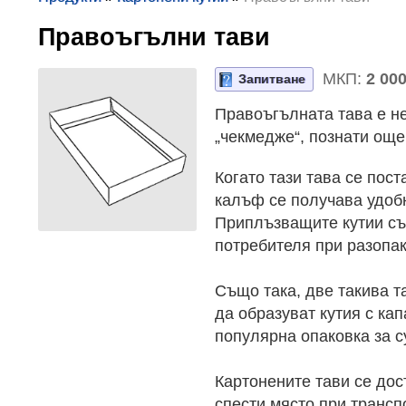
Правоъгълни тави
МКП:
2 000
Запитване
Правоъгълната тава е не
„чекмедже“, познати още
Когато тази тава се пос
калъф се получава удобн
Приплъзващите кутии съ
потребителя при разопак
Също така, две такива т
да образуват кутия с кап
популярна опаковка за с
Картонените тави се дос
спести място при трансп