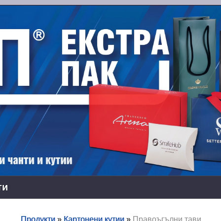
ти
Продукти
»
Картонени кутии
»
Правоъгълни тави